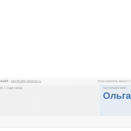
hka84
:
olechka84.www.nn.ru
пользователь имеет 
е 1 года назад
настоящее имя:
Ольга