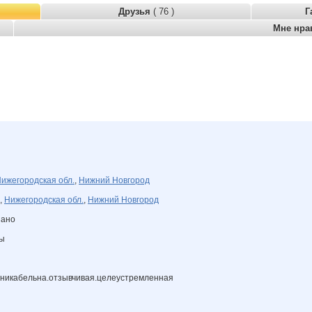
Друзья
( 76 )
Г
Мне нра
ижегородская обл.
,
Нижний Новгород
,
Нижегородская обл.
,
Нижний Новгород
зано
ны
уникабельна.отзывчивая.целеустремленная