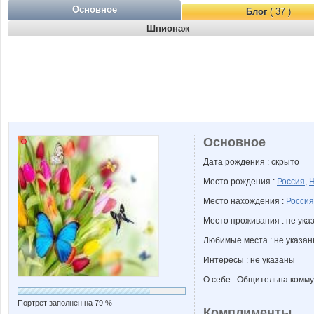
Основное
Блог
( 37 )
Шпионаж
Основное
Дата рождения : скрыто
Место рождения :
Россия
,
Н
Место нахождения :
Россия
Место проживания : не ука
Любимые места : не указа
Интересы : не указаны
О себе : Общительна.комм
Портрет заполнен на 79 %
Комплименты