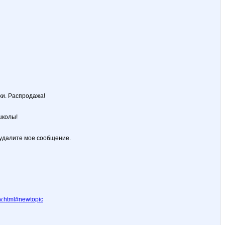
ки. Распродажа!
школы!
 удалите мое сообщение.
v.html#newtopic