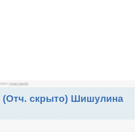
статус
«трастовый»
 (Отч. скрыто) Шишулина