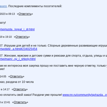
книге
. Последние комплименты посетителей:
«
Ответить
»
2023 в 09:13
ату!
sp/razda...loreal_i_dr.html
«
Ответить
»
19 в 19:10
.07. Игрушки для детей и не только. Сборные деревянные развивающие игруш
sp/deti/...a.html#234025454
07. Женские, мужские и детские сумки и рюкзаки для спорта, отдыха, улицы и 
sp/main/...sy_i_shkoly.html
ам не интересна моя закупка прошу не поставить мне черную отметку, только
ие!
«
Ответить
»
 14:05
каз, раздача от 10 числа
«
Ответить
»
 в 14:17
но оплатить свой заказ! Раздачи уже прошли!
www.nn.ru/community/sp/razda...o
«
Ответить
»
3 в 13:41