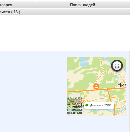
алерея
Поиск людей
вится
( 13 )
Работает на API 2ГИС
Лицензионное соглашение
Для корректной работы
Доехать с 2ГИС
Raster JS API нужен
ключ. Помощь:
api@2gis.ru