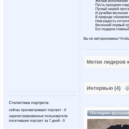
Желаю исполнения т
Пусть праздник очар
Пускай скорей прот
И ручейки весенние 
В природе обновлен
Нам радость потепле
Весенний первый пр
Его подарок главный
Вы не авторизованы! Чтоб
Метки лидеров
Интервью (4)
Статистика портрета:
сейчас просматривают портрет - 0
Последние
фотогра
зарегистрированные пользователи
посетившие портрет за 7 дней - 0