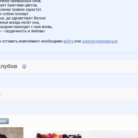
воих прекрасных снов,
ует букетами цветов,
алинки травою зарастут,
с собою позовут.
ье, да здравствует Весна!
нья всегда несёт она,
аздник приходит с нею вновь,
 – сердечность и любовь!
ы оставить комплимент необходимо
войти
или
зарегистрироваться
 клубов
фии