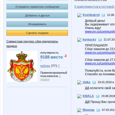
5 комплиментов в гостевой 
Отправить приватное сообщение
Koshkakrol
12.08.
Добавить в друзья
Добрый день!
Игнорировать
Вы задерживает опл
Очень жду!
www.nn.ru/community/
Сделать подарок
kentucky
21.07.20
Совместная покупка: сбор предоплаты,
ПРИГЛАШАЮ!!!
раздачи
Сбор заказов до 23
www.nn.ru/community/
популярность:
-2
9188 место
Сбор заказов до 27.
↓
www.nn.ru/community/
рейтинг
2771
?
Пожалуйста, если В
Привилегированный
Спасибо за пониман
пользователь
5
уровня
zluka
24.01.2019 в
ДД оплатите свой за
KMALA
23.08.2018
ДД! Прошу Вас сроч
Модера
07.03.201